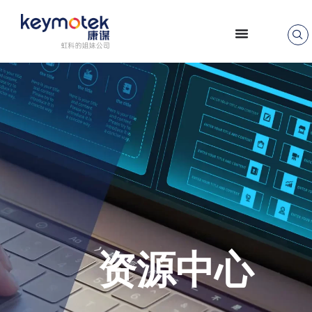
跳
至
正
文
资源中心