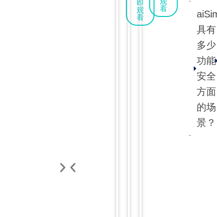
观
即
量
看
善
观
和
何
何
学
aiSi
一
一
项
看
智
大
利
利
目
文
文
得
具有
驾
规
用
用
中
看
看
HiL
模
更
多少
合
合
的
懂
懂
仿
场
应
快”
成
成
功能
端
端
真
景
用
数
数
测
生
到
到
安全
自
据
据
试
成
端
端
动
方面
能
测
技
技
智
智
驾
力
试
的场
术，
术，
驾
驾
驶
的
为
为
景？
仿
仿
研
有
智
智
真
真
发
效
能
能
测
测
方
如
座
座
法
试
试
何
舱
舱
解
解
高
研
研
决
决
效
发
发
方
方
获
提
提
案
案
取
供
供