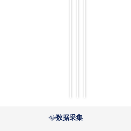
真
真
供
实
实
新
数
数
解
据
据
法。
采
采
阅
集
集
读
更
的
的
多
局
局
限？
限？
阅
阅
读
读
更
更
多
多
数据采集