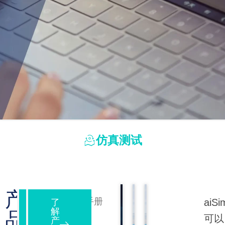
·
端
到
端
智
驾
·
技
高
术
保
HiL
真
·
仿真测试
仿
物
ADAS
真
理
仿
测
传
真
试
感
测
的
器
试
产
多
和
产品
产品手册
系
aiSi
了
了
重
逼
解
解
统
品
手册
-
挑
真
可以
产
产
如
端
高
如
端
简