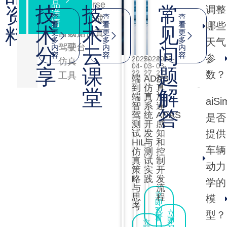
战
环
品
品
-
Anyverse
技
技
常
资
调整
介
何
到
逼
何
到
详
详
·
境
查
查
查
aiSim
舱内合成
·
情
情
看
看
看
哪些
有
模
术
术
见
巧
端
真
巧
端
料
仿
更
自动
数据仿真
更
更
效
拟
多
多
多
天气
真
用
已
合
用
已
驾驶
平台
内
内
内
应
·
分
云
问
测
容
容
容
参
2025-
对
2024-
2025-
基
仿真
合
来，
成
合
来，
试
04-
03-
03-
享
课
题
智
于
22
27
27
数？
工具
系
成
智
数
成
智
端
ADAS
仿
驾
生
到
仿
统
真
堂
解
技
成
数
驾
据
数
驾
端
真
加
的
aiSi
术
式
智
系
速
实
据
仿
助
据
仿
答
驾
统
ADAS
新
AI
是否
现
测
开
感
重
真
力
重
真
挑
的
路
试
发
知
提供
战
场
HiL
与
和
构
测
智
构
测
径
的
景
车辆
仿
测
控
·
智
试
驾
智
试
HiL
生
真
试
制
仿
动力
策
实
开
测
成
能
该
“看
能
该
真
略
践
发
学的
试
·
与
测
流
座
怎
得
座
怎
方
场
立
思
程
模
试
即
案
景
考
舱
么
更
舱
么
在
观
立
型？
·
编
看
大
即
立
做？
准、
做？
如
如
完
辑