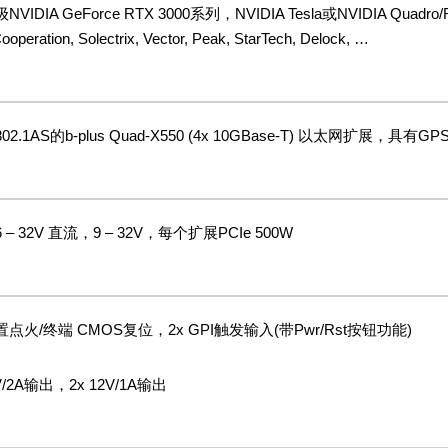
VIDIA GeForce RTX 3000系列，NVIDIA Tesla或NVIDIA Quadro/RTX Mult
ooperation, Solectrix, Vector, Peak, StarTech, Delock, …
02.1AS的b-plus Quad-X550 (4x 10GBase-T) 以太网扩
 – 32V 直流，9 – 32V，每个扩展PCIe 500W
点火/终端 CMOS复位，2x GPI触发输入(带Pwr/Rst按钮功能)
5V/2A输出，2x 12V/1A输出