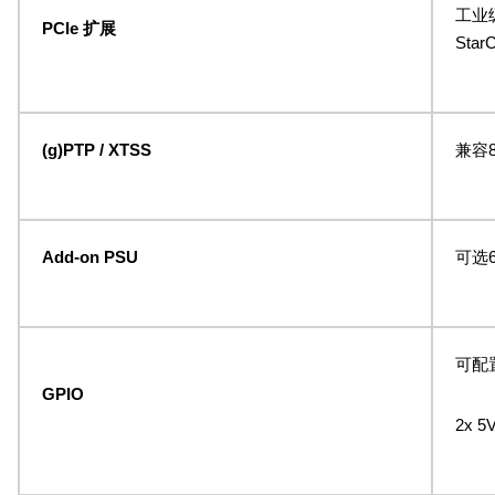
工业级N
PCIe 扩展
StarC
(g)PTP / XTSS
兼容8
Add-on PSU
可选6
可配置
GPIO
2x 