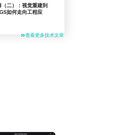
详解（二）：视觉重建到
DGS如何走向工程应
查看更多技术文章