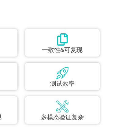
一致性&可复现
测试效率
规
多模态验证复杂