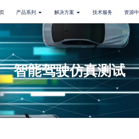
页
产品系列
解决方案
技术服务
资源中
智能驾驶仿真测试