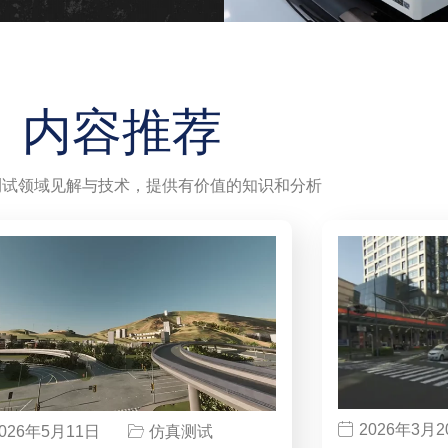
内容推荐
测试领域见解与技术，提供有价值的知识和分析
2026年3月2
2026年5月11日
仿真测试