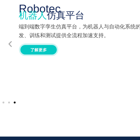
Robotec
机器人
仿真平台
端到端数字孪生仿真平台，为机器人与自动化系统
发、训练和测试提供全流程加速支持。