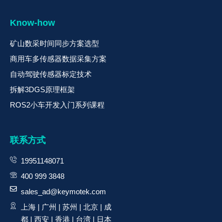
Know-how
矿山数采时间同步方案选型
商用车多传感器数据采集方案
自动驾驶传感器标定技术
拆解3DGS原理框架
ROS2小车开发入门系列课程
联系方式
19951148071
400 999 3848
sales_ad@keymotek.com
上海 | 广州 | 苏州 | 北京 | 成
都 | 西安 | 香港 | 台湾 | 日本