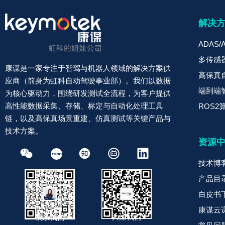
解决
ADAS
多传感
康谋是一家专注于智驾与机器人领域的解决方案供
高保真
应商（前身为虹科自动驾驶事业部）。我们以数据
端到端
为核心驱动力，围绕研发测试全流程，为客户提供
高性能数据采集、存储、标定与自动化处理工具
ROS2
链，以及高保真场景重建、仿真测试等关键产品与
技术方案。
资源
技术博
产品目
白皮书
康谋云
关注我们
联系我们