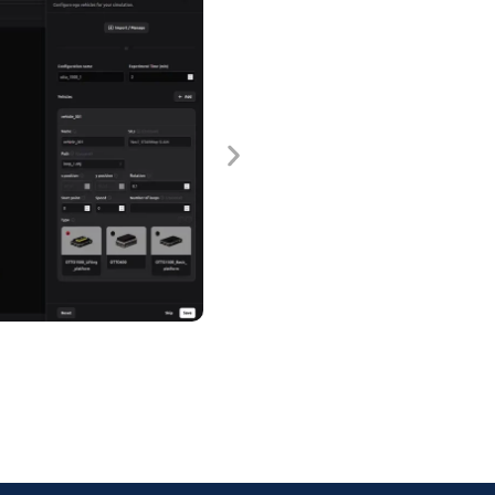
aiSim
端到端
仿真测试
全球首个通过ISO 26262认
级传感器仿真和高精度环境模拟，支
场景生成、大规模数据合成与