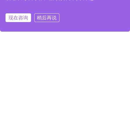
现在有优惠活动吗
现在咨询
稍后再说
应用案例
仿真合成数据生成