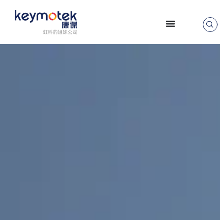
跳
至
正
文