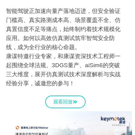
智能驾驶正加速向量产落地迈进，但安全验证
门槛高、真实路测成本高、场景覆盖不全、仿
真置信度不足等痛点，始终制约着技术规模化
应用。如何以高效仿真测试筑牢智驾安全防
线，成为全行业的核心命题。
康谋特邀行业专家，和康谋资深技术工程师一
起围绕全球法规、3DGS量产、aiSim6的突破
三大维度，展开仿真测试技术深度解析与实战
经验分享，诚邀您的参与！
观看回放