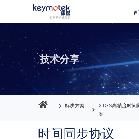
首
跳
至
正
文
技术分享
解决方案
XTSS高精度时间
案
时间同步协议